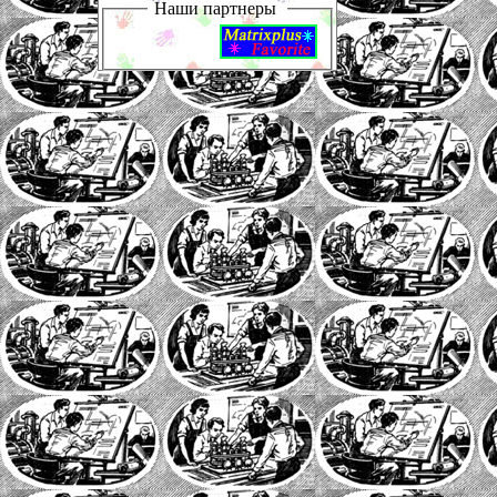
Наши партнеры