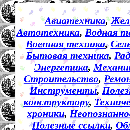
Авиатехника
,
Жел
Автотехника
,
Водная т
Военная техника
,
Сел
Бытовая техника
,
Ра
Энергетика
,
Механи
Строительство
,
Ремо
Инструменты
,
Полез
конструктору
,
Технич
хроники
,
Неопознанно
Полезные ссылки
,
Об