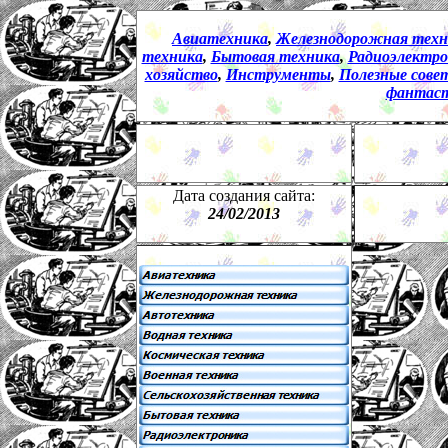
Авиатехника
,
Железнодорожная техн
техника
,
Бытовая техника
,
Радиоэлектро
хозяйство
,
Инструменты
,
Полезные сове
фантас
Дата создания сайта:
24
/
02
/201
3