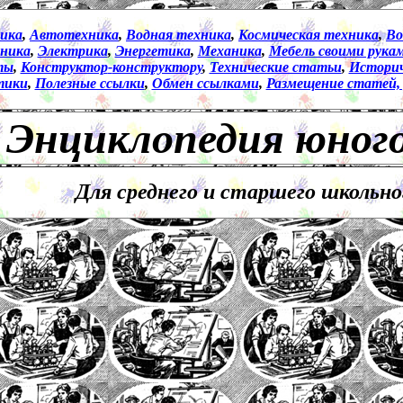
ика
,
Автотехника
,
Водная техника
,
Космическая техника
,
Во
ника
,
Электрика
,
Энергетика
,
Механика
,
Мебель своими рука
ты
,
Конструктор
-
конструктору
,
Технические статьи
,
Историч
тики
,
Полезные ссылки
,
Обмен ссылками
,
Размещение статей,
Энциклопедия юног
Для среднего и старшего школьно