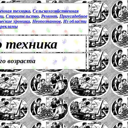
енная техника
,
Сельскохозяйственная
ми
,
Строительство
,
Ремонт
,
Приусадебное
еские хроники
,
Неопознанное
,
Из области
 рекламы
о техника
го возраста