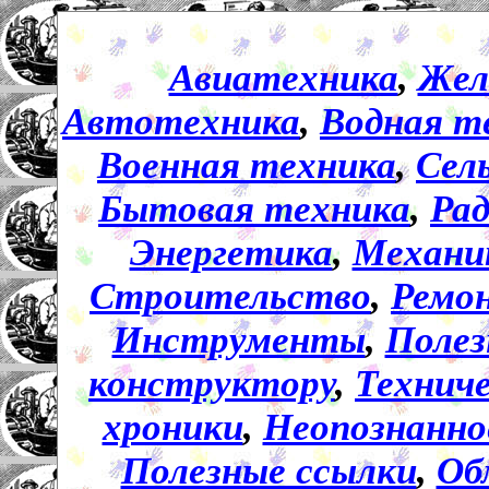
Авиатехника
,
Жел
Автотехника
,
Водная т
Военная техника
,
Сел
Бытовая техника
,
Ра
Энергетика
,
Механи
Строительство
,
Ремо
Инструменты
,
Полез
конструктору
,
Технич
хроники
,
Неопознанно
Полезные ссылки
,
Об