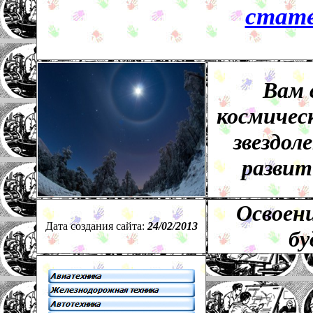
стате
Вам 
космичес
звездол
развит
Освоени
Дата создания сайта:
24
/
02
/201
3
бу