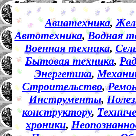
Авиатехника
,
Жел
Автотехника
,
Водная т
Военная техника
,
Сел
Бытовая техника
,
Ра
Энергетика
,
Механи
Строительство
,
Ремо
Инструменты
,
Полез
конструктору
,
Технич
хроники
,
Неопознанно