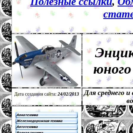
Полезные ссылки
,
Об
стате
Энци
юного
Для среднего и
Дата создания сайта:
24
/
02
/201
3
в