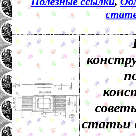
Полезные ссылки
,
Об
стате
констру
п
конс
совет
статьи 