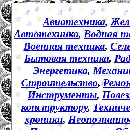
Авиатехника
,
Жел
Автотехника
,
Водная т
Военная техника
,
Сел
Бытовая техника
,
Ра
Энергетика
,
Механи
Строительство
,
Ремо
Инструменты
,
Полез
конструктору
,
Технич
хроники
,
Неопознанно