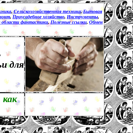
хника
,
Сельскохозяйственная техника
,
Бытовая
монт
,
Приусадебное хозяйство
,
Инструменты
,
з области фантастики
,
Полезные ссылки
,
Обмен
ь
и для
 как