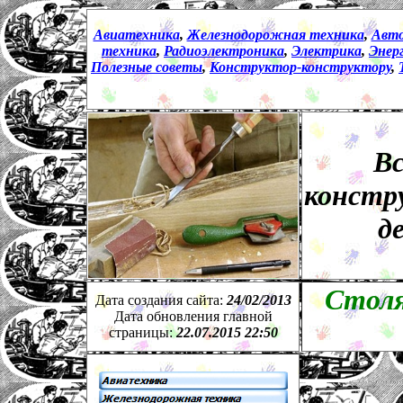
Авиатехника
,
Железнодорожная техника
,
Авт
техника
,
Радиоэлектроника
,
Электрика
,
Энер
Полезные советы
,
Конструктор
-
конструктору
,
Вс
констр
д
Столя
Дата создания сайта:
24
/
02
/201
3
Дата обновления главной
страницы:
22.07.2015 22:50