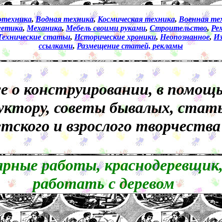
отехника
,
Водная техника
,
Космическая техника
,
Военная те
гетика
,
Механика
,
Мебель своими руками
,
Строительство
,
Ре
Технические статьи
,
Исторические хроники
,
Неопознанное
,
И
ссылками
,
Размещение статей, рекламы
е о конструировании, в помощ
уктору, советы бывалых, стать
етского и взрослого творчества
рные работы, краснодеревщик,
работать с деревом