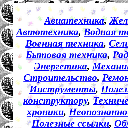
Авиатехника
,
Жел
Автотехника
,
Водная т
Военная техника
,
Сел
Бытовая техника
,
Ра
Энергетика
,
Механи
Строительство
,
Ремо
Инструменты
,
Полез
конструктору
,
Технич
хроники
,
Неопознанно
Полезные ссылки
,
Об