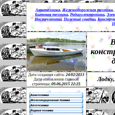
Авиатехника
,
Железнодорожная техника
,
Бытовая техника
,
Радиоэлектроника
,
Эле
Инструменты
,
Полезные советы
,
Констру
П
В
конст
Дата создания сайта:
24
/
02
/201
3
Лодку
Дата обновления главной
страницы:
09.06.2015 22:25