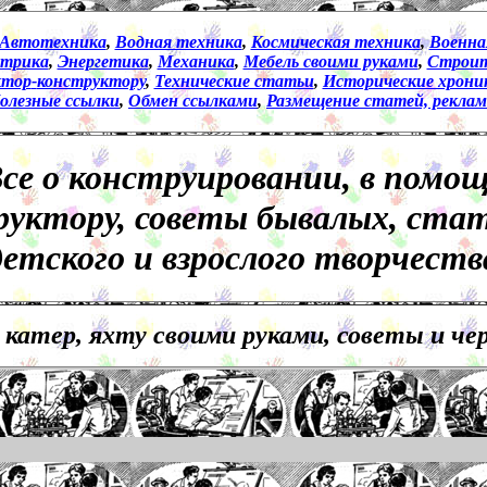
Автотехника
,
Водная техника
,
Космическая техника
,
Военна
ктрика
,
Энергетика
,
Механика
,
Мебель своими руками
,
Строит
ктор
-
конструктору
,
Технические статьи
,
Исторические хрони
олезные ссылки
,
Обмен ссылками
,
Размещение статей, рекла
се о конструировании, в помо
руктору, советы бывалых, стат
детского и взрослого творчеств
, катер, яхту своими руками, советы и ч