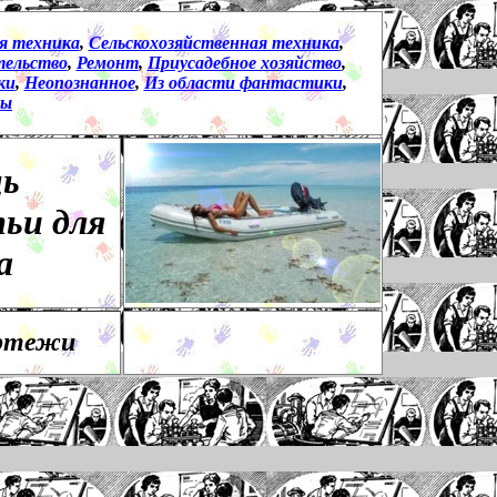
я техника
,
Сельскохозяйственная техника
,
ельство
,
Ремонт
,
Приусадебное хозяйство
,
ки
,
Неопознанное
,
Из области фантастики
,
мы
щь
ьи для
а
ертежи