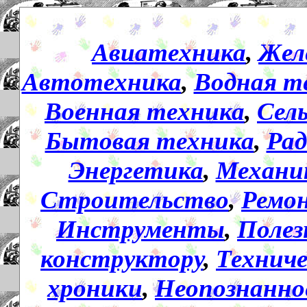
Авиатехника
,
Жел
Автотехника
,
Водная т
Военная техника
,
Сел
Бытовая техника
,
Рад
Энергетика
,
Механи
Строительство
,
Ремо
Инструменты
,
Полез
конструктору
,
Технич
хроники
,
Неопознанно