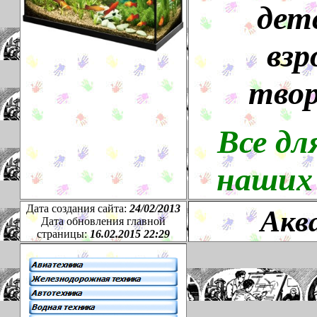
дет
взр
тво
Все дл
наших
Дата создания сайта:
24
/
02
/201
3
Акв
Дата обновления главной
страницы:
16.02.2015 22:29