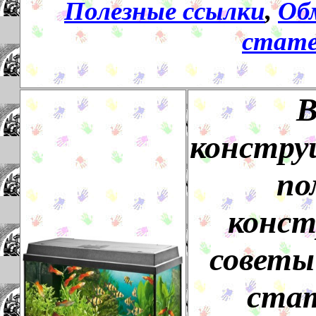
Полезные ссылки
,
Об
стате
В
констру
по
конст
советы
стат